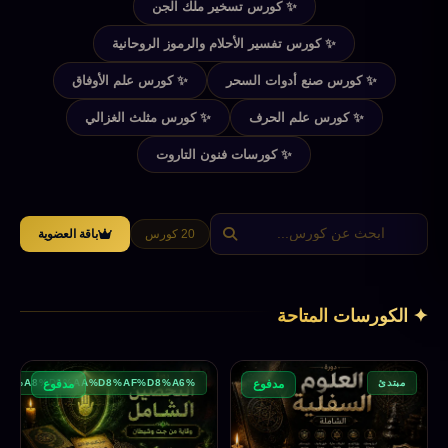
✨ كورس تسخير ملك الجن
✨ كورس تفسير الأحلام والرموز الروحانية
✨ كورس صنع أدوات السحر
✨ كورس علم الأوفاق
✨ كورس علم الحرف
✨ كورس مثلث الغزالي
✨ كورسات فنون التاروت
20 كورس
باقة العضوية
✦ الكورسات المتاحة
مبتدئ
%D9%85%D8%A8%D8%AA%D8%AF%D8%A6
مدفوع
مدفوع