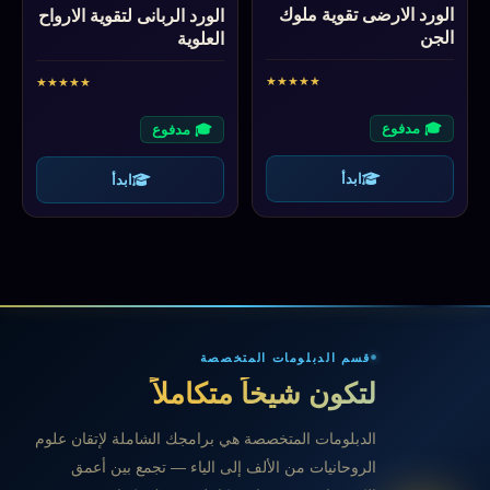
الورد الارضى تقوية ملوك
الورد الربانى لتقوية الارواح
الجن
العلوية
★
★
★
★
★
★
★
★
★
★
🎓 مدفوع
🎓 مدفوع
ابدأ
ابدأ
قسم الدبلومات المتخصصة
لتكون شيخاً متكاملاً
الدبلومات المتخصصة هي برامجك الشاملة لإتقان علوم
الروحانيات من الألف إلى الياء — تجمع بين أعمق