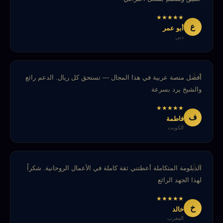
★
★
★
★
★
ع
أبو عمر
دبي
أفضل منصة عربية في هذا المجال — تستحق كل ريال. الدعم رائع
والشيخ يرد بسرعة
★
★
★
★
★
ف
فاطمة
الكويت
الدبلومة المتكاملة أعطتني ثقة كاملة في الأعمال الروحانية. شكراً
لهذا الجهد الرائع
★
★
★
★
★
خ
خالد
المغرب