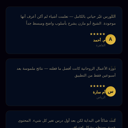
الكورس غيّر حياتي بالكامل — تعلمت أشياء لم أكن أعرف أنها
موجودة. الشيخ أبو مازن يشرح بأسلوب واضح ومبسط جداً
★
★
★
★
★
A
م. أحمد
القاهرة
دورة الأعمال الروحانية كانت أفضل ما فعلته — نتائج ملموسة بعد
أسبوعين فقط من التطبيق
★
★
★
★
★
س
أم سارة
الرياض
كنت شاكاً في البداية لكن بعد أول درس تغير كل شيء. المحتوى
عميق ومنظم بشكل احترافي