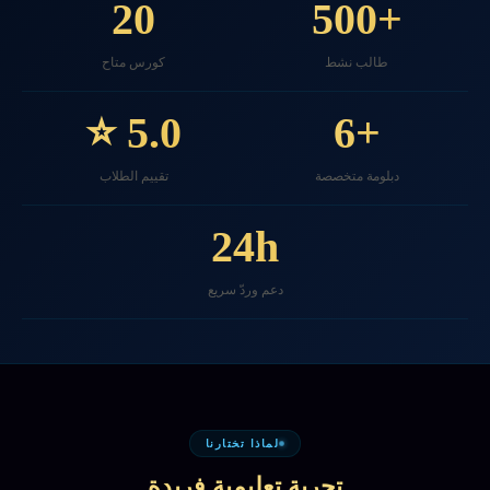
20
+500
طالب نشط
كورس متاح
5.0 ⭐
+6
دبلومة متخصصة
تقييم الطلاب
24h
دعم وردّ سريع
لماذا تختارنا
تجربة تعليمية فريدة