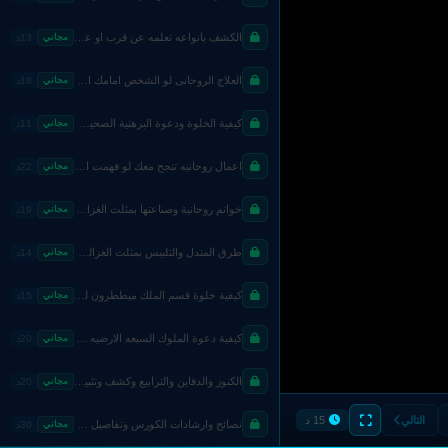
الكشف بانواعه تعلمه عن قرب او عن بعد من الاسرار الصحيحه المجربه مننا
مجاني
13د
العلاج الروحانى لو الشخص امامك او بدوله اخرى وارشادات الخبره مننا
مجاني
18د
كيفية الخلوة ودعوة البرهتية الصحيحه والاسرار الامتلاك والوصول
مجاني
11د
اعمال روحانيه تنجح معك لو فهمت الامور ومشيت على التعاليم
مجاني
22د
خواتم روحانية وصناعتها بمثلث الغزالى من الاسرار المجربه
مجاني
19د
طرق المندل والتلبيس بمثلث الغزالى الصحيحه المجربه بسرها كاملا
مجاني
14د
كيفية خلوة قسم الملك ميططرون لزجر وقهر الجن لك
مجاني
15د
كيفية دعوة الملوك السبعه الارضيه والعمل بهم ليلا ونهارا عن قرب او عن بعد فى الاعمال الارضيه كافة
مجاني
20د
الكنوز والدفاين والترابيع وكشف وتثبيت الدفين والرصد وفك المهالك وصرف الجن
مجاني
20د
التالي
15 د
نصائح وارشادات الكورس وتفاصيل لازم تفهمها كامله وكل سؤال تجد اجابته
مجاني
30د