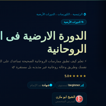
🏠 الرئيسية
←
الكورسات
←
الدورات الأرضية
📂 الدورات الأرضية
الدورة الارضية فى ا
الروحانية
⚡ تعلم كيف تطبق ممارسات الروحانية الصحيحة تساعدك على الترك
نفسك وطريق وحالة روحانية غير مذبذبه بل مستقرة 🌿
★★★★★
5.0
beginner
المستوى
شهادة
عند الإتمام
الشيخ ابو مازن
المدرس المتخصص