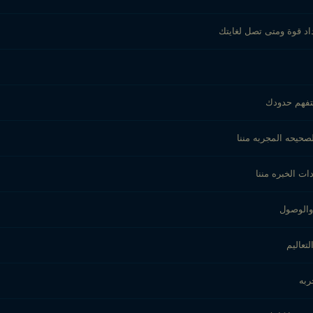
داد قوة ومتى تصل لغايتك
لتفهم حدودك
صحيحه المجربه مننا
ات الخبره مننا
 والوصول
تعاليم
ربه