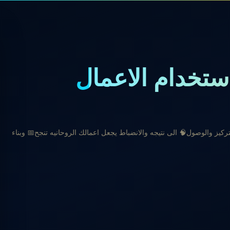
ستخدام الاعمال
يز والوصول🧠 الى نتيجه والانضباط يجعل اعمالك الروحانيه تنجح📅 وبناء