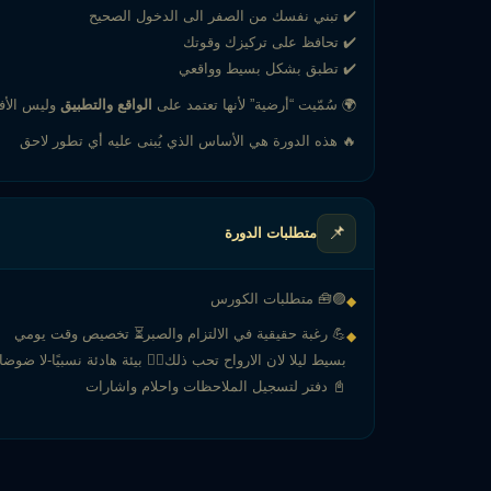
✔️ تبني نفسك من الصفر الى الدخول الصحيح
✔️ تحافظ على تركيزك وقوتك
✔️ تطبق بشكل بسيط وواقعي
🌍 سُمّيت “أرضية” لأنها تعتمد على
الواقع والتطبيق
وليس الأفك
🔥 هذه الدورة هي الأساس الذي يُبنى عليه أي تطور لاحق
📌
متطلبات الدورة
🟣🧰 متطلبات الكورس
◆
💪 رغبة حقيقية في الالتزام والصبر⏳ تخصيص وقت يومي
◆
بسيط ليلا لان الارواح تحب ذلك🧘‍♂️ بيئة هادئة نسبيًا-لا ضوضا
📓 دفتر لتسجيل الملاحظات واحلام واشارات