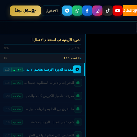
الطاقة
التصنيفات
دخول
سجّل مجاناً
الدورة الارضية فى استخدام الاعمال ا
1/16 درس
0%
القسم 135
16
مقدمة الدورة الارضية هتتعلم الاعمال والاستخدامات والابواب والمجربات الصحيحه والكشف والعلاج
مجاني
15د
البخورات والادوات المطلوبه جميعا وكل شئ والبديل له
مجاني
15د
معرفة تفاصيل الكورس كاملا والخديم الروحانى
مجاني
20د
ما الفرق بين الخلوه والرياضه اول ما تتعلم الكورس لتذداد قوة ومتى تصل لغايتك
مجاني
15د
كيف تنجح اعمالك الروحانيه كافة
مجاني
16د
التصاريف التى تحتاج اليها فى الطريق العلوى والارضى لتفهم حدودك
مجاني
17د