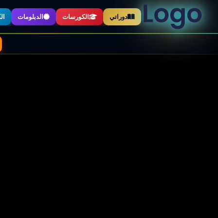
دوراتي
الكورسات
الدبلومات
ال
📖
📓
🎬
✨