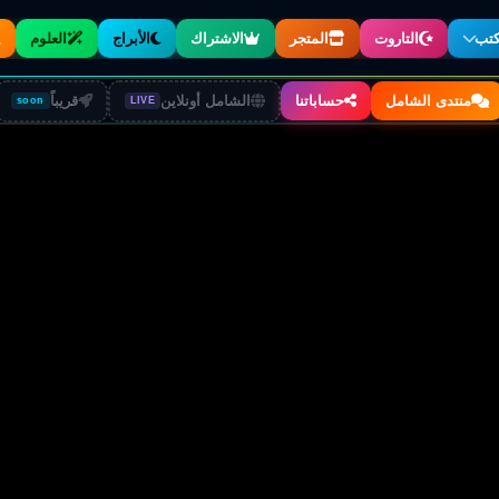
كتب
التاروت
المتجر
الاشتراك
الأبراج
العلوم
الكتب والملحقات
منتدى الشامل
حساباتنا
الشامل أونلاين
قريباً
soon
LIVE
تصفّح جميع الأقسام
كتب روحانية
مراجع ومصادر أصيلة
نوت ومذكرات
ملازم وملخصات
دروس اليوتيوب
محتوى مرئي مجاني
مجربات للبيع
وصفات روحانية مُجرَّبة