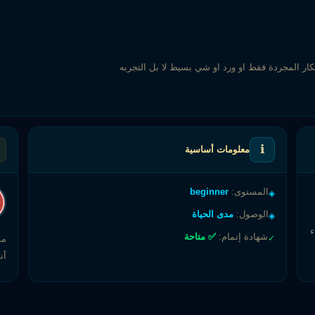
ار المجردة فقط او ورد او شي بسيط لا بل التجربه
ℹ️
معلومات أساسية
المستوى:
beginner
◈
الوصول:
مدى الحياة
◈
ء
شهادة إتمام:
✅ متاحة
✓
مد
أن