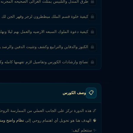
طرق المندل والتلبيس بمثلث الغزالى الصحيحه المجربه ب
كيفية خلوة قسم الملك ميططرون لزجر وقهر الجن لك
كيفية دعوة الملوك السبعه الارضيه والعمل بهم ليلا ونها
الكنوز والدفاين والترابيع وكشف وتثبيت الدفين والرص
نصائح وارشادات الكورس وتفاصيل لازم تفهمها كامله وك
📋
وصف الكورس
🌌 هذه الدورة تركز على الجانب العملي من الممارسة الروحاني
🧠 الهدف هنا هو تحويل أي اهتمام روحي إلى
نظام واضح ومن
✨ ستتعلم كيف: