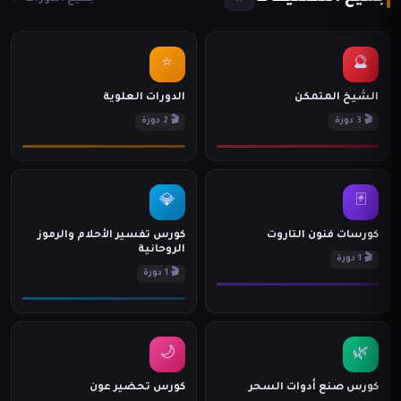
⭐
🔮
الشيخ المتمكن
الدورات العلوية
🎬 3 دورة
🎬 2 دورة
💎
🃏
كورسات فنون التاروت
كورس تفسير الأحلام والرموز
الروحانية
🎬 1 دورة
🎬 1 دورة
🌙
🌿
كورس صنع أدوات السحر
كورس تحضير عون