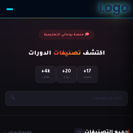
🎓 منصة روحاني التعليمية
اكتشف
تصنيفات
الدورات
4k+
20+
17+
تصنيف
دورة
طالب
🔍
جميع التصنيفات
جميع الدورات ←
17