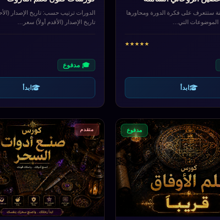
نة ستتعرف على فكرة الدورة ومحاورها
الدورات ترتيب حسب: تاريخ الإصدار (الأحد
م الموضوعات التي…
تاريخ الإصدار (الأقدم أولاً) سعر…
★
★
★
★
★
🎓 مدفوع
ابدأ
ابدأ
متقدم
مدفوع