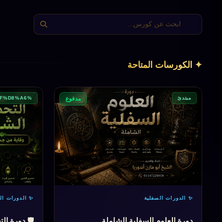
✦ الكورسات المتاحة
مبتدئ
%D9%85%D8%A8%D8%AA%D8%AF%D8%A6
مدفوع
✨ الدورات السفلية
✨ الدورات الع
دورة العلوم السفلية الشاملة
🛡️ دورة ا