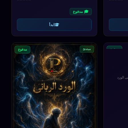
🎓 مدفوع
ابدأ
مبتدئ
مدفوع
مدفوع
ى الورد