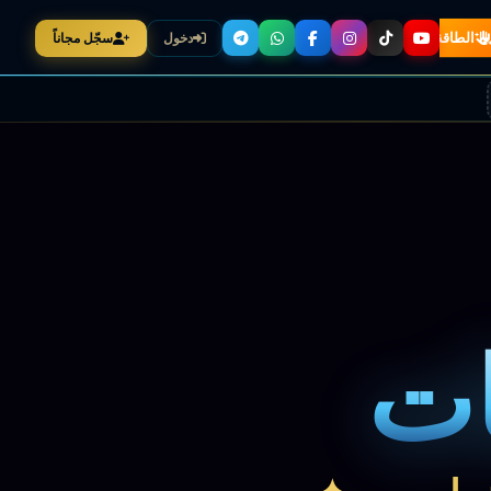
الطاقة
التصنيفات
دخول
سجّل مجاناً
ات