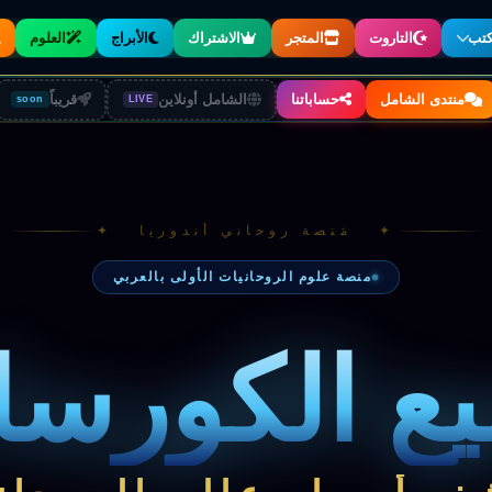
كتب
التاروت
المتجر
الاشتراك
الأبراج
العلوم
الكتب والملحقات
منتدى الشامل
حساباتنا
الشامل أونلاين
قريباً
soon
LIVE
تصفّح جميع الأقسام
كتب روحانية
مراجع ومصادر أصيلة
نوت ومذكرات
✦ مَنصة روحاني أندوريا ✦
ملازم وملخصات
منصة علوم الروحانيات الأولى بالعربي
دروس اليوتيوب
محتوى مرئي مجاني
ع الكورس
مجربات للبيع
وصفات روحانية مُجرَّبة