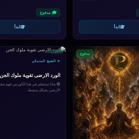
🎓 مدفوع
ابدأ
ابدأ
مبتدئ
مدفوع
✨ الشيخ المتمكن
الورد الارضى تقوية ملوك الجن
🟣 ماذا ستتعلم في هذا الكورس فهم معن
الأرضي بشكل مبسط…