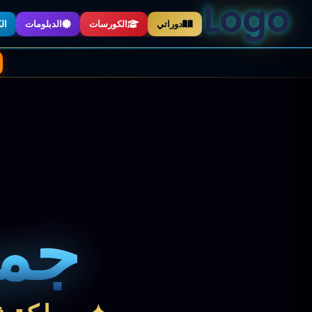
دوراتي
الكورسات
الدبلومات
ال
📖
📓
🎬
جمي
✨