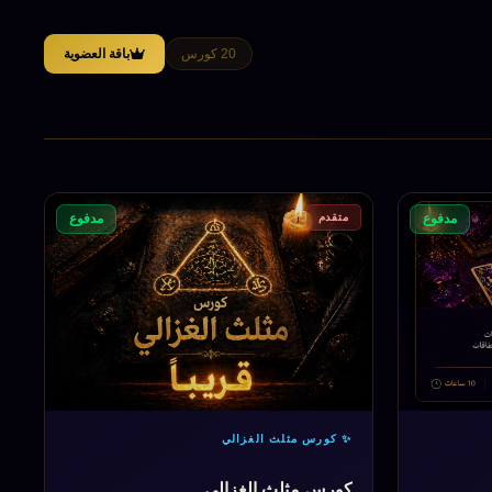
20 كورس
باقة العضوية
متقدم
مدفوع
مدفوع
✨ كورس مثلث الغزالي
كورس مثلث الغزالى