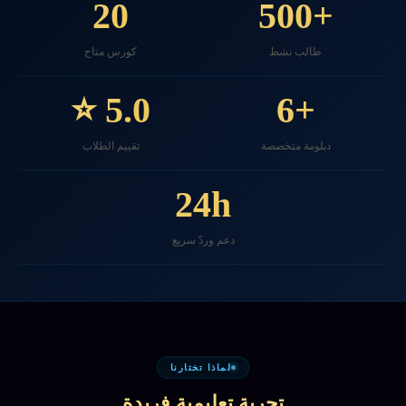
20
+500
طالب نشط
كورس متاح
5.0 ⭐
+6
دبلومة متخصصة
تقييم الطلاب
24h
دعم وردّ سريع
لماذا تختارنا
تجربة تعليمية فريدة