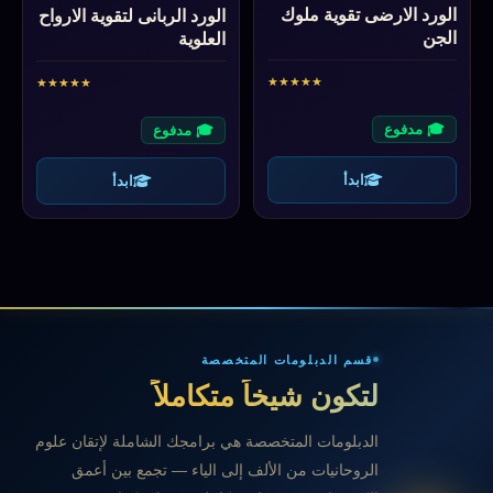
الورد الارضى تقوية ملوك
الورد الربانى لتقوية الارواح
الجن
العلوية
★
★
★
★
★
★
★
★
★
★
🎓 مدفوع
🎓 مدفوع
ابدأ
ابدأ
قسم الدبلومات المتخصصة
لتكون شيخاً متكاملاً
الدبلومات المتخصصة هي برامجك الشاملة لإتقان علوم
الروحانيات من الألف إلى الياء — تجمع بين أعمق