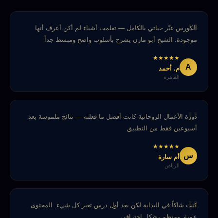
الكورس غيّر حياتي بالكامل — تعلمت أشياء لم أكن أعرف أنها
موجودة. الشيخ أبو مازن يشرح بأسلوب واضح ومبسط جداً
★
★
★
★
★
A
م. أحمد
القاهرة
دورة الأعمال الروحانية كانت أفضل ما فعلته — نتائج ملموسة بعد
أسبوعين فقط من التطبيق
★
★
★
★
★
س
أم سارة
الرياض
كنت شاكاً في البداية لكن بعد أول درس تغير كل شيء. المحتوى
عميق ومنظم بشكل احترافي