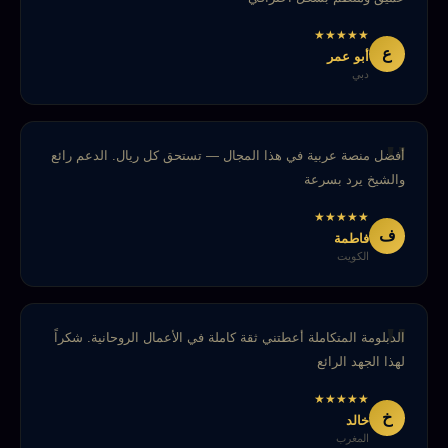
★
★
★
★
★
ع
أبو عمر
دبي
أفضل منصة عربية في هذا المجال — تستحق كل ريال. الدعم رائع
والشيخ يرد بسرعة
★
★
★
★
★
ف
فاطمة
الكويت
الدبلومة المتكاملة أعطتني ثقة كاملة في الأعمال الروحانية. شكراً
لهذا الجهد الرائع
★
★
★
★
★
خ
خالد
المغرب