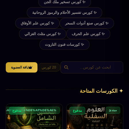
✨ كورس تسخير ملك الجن
✨ كورس تفسير الأحلام والرموز الروحانية
✨ كورس صنع أدوات السحر
✨ كورس علم الأوفاق
✨ كورس علم الحرف
✨ كورس مثلث الغزالي
✨ كورسات فنون التاروت
20 كورس
باقة العضوية
✦ الكورسات المتاحة
مبتدئ
%D9%85%D8%A8%D8%AA%D8%AF%D8%A6
مدفوع
مدفوع