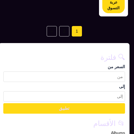
عربة
التسوق
»
2
1
🔍 فلترة
السعر من
إلى
تطبيق
📂 الأقسام
Albums