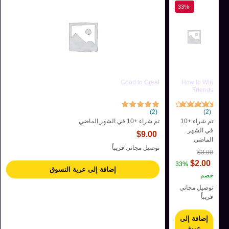
-33%
Good to Great
How to Win
Friends
(2)
(2)
تم شراء +10
تم شراء +10 في الشهر الماضي
في الشهر
$
9.00
الماضي
توصيل مجاني قريباً
$
3.00
$
2.00
33%
إضافة إلى عربة التسوق
خصم
توصيل مجاني
قريباً
إضافة إلى
عربة