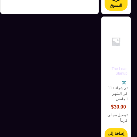
التسوق
The Lean
Startup
(0)
تم شراء +11
في الشهر
الماضي
$
30.00
توصيل مجاني
قريباً
إضافة إلى